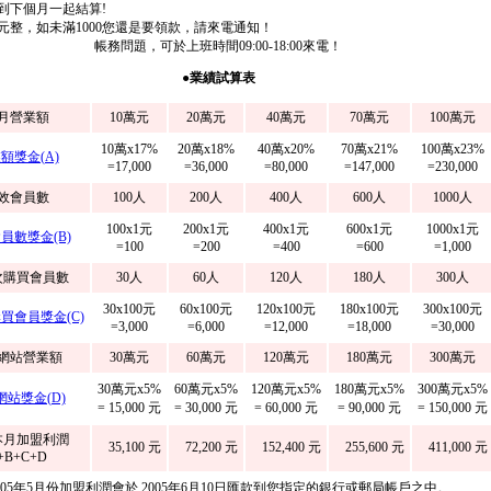
計到下個月一起結算!
0元整，如未滿1000您還是要領款，請來電通知！
帳務問題，可於上班時間09:00-18:00來電！
●業績試算表
月營業額
10萬元
20萬元
40萬元
70萬元
100萬元
10萬x17%
20萬x18%
40萬x20%
70萬x21%
100萬x23%
額獎金(A)
=17,000
=36,000
=80,000
=147,000
=230,000
效會員數
100人
200人
400人
600人
1000人
100x1元
200x1元
400x1元
600x1元
1000x1元
員數獎金(B)
=100
=200
=400
=600
=1,000
次購買會員數
30人
60人
120人
180人
300人
30x100元
60x100元
120x100元
180x100元
300x100元
買會員獎金(C)
=3,000
=6,000
=12,000
=18,000
=30,000
網站營業額
30萬元
60萬元
120萬元
180萬元
300萬元
30萬元x5%
60萬元x5%
120萬元x5%
180萬元x5%
300萬元x5%
網站獎金(D)
= 15,000 元
= 30,000 元
= 60,000 元
= 90,000 元
= 150,000 元
本月加盟利潤
35,100 元
72,200 元
152,400 元
255,600 元
411,000 元
+B+C+D
005年5月份加盟利潤會於 2005年6月10日匯款到您指定的銀行或郵局帳戶之中。