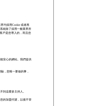
均採用Cookie 或者再
前本系統除了採用一般業界所
該客戶是您導入的，而且您
您能安心的網站。我們提供
經驗，您唯一要做的事，
找不到這麼多主持人。
了您的加盟代號，以後不管