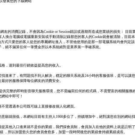
以發展您的下線網站
消費記錄，不會因為Cookie or Session錯誤或過期而造成您業績的損失： 目前業界
果該客人換台電腦或電腦重新安裝或手動清除記錄那您的客人的Cookie就會被清除，目
網址的方式只要您的客人從您的專屬網址進入，不管他使用的是那一部電腦系統均會判定
子，絕不漏算任何一筆獎金所以本系統絕對是業界第一準確系統。
風格，達到最佳行銷效益提高您的收入。
苦找進來了，有問題找不到人解決，穩定的聊天系統及24小時的客服值班，是可以讓
友最好的服務保障每位網友的消費安全。
 提供完整的即時影音聊天服務環境，您不需編寫任何的程式碼，不需豐富的相關服務
您網站中即可！
商不需透過本公司既可線上直接修改個人化網頁。
意願就很低，本網站目前有主持人1900多位了，持續增加中，絕對讓您在別的網站
員從其他入口進來就不是你的業績，我們採會員制，會員加入在他的資料上就是註明
業績 ，所以加盟愈久您的會員會愈多，加盟一段時間後您的業績會持續累績成長。