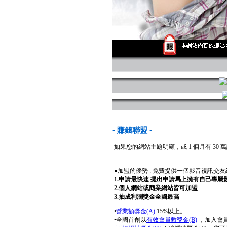
- 賺錢聯盟 -
如果您的網站主題明顯，或 1 個月有 
●加盟的優勢 : 免費提供一個影音視訊交
1.申請最快速 提出申請馬上擁有自己專
2.個人網站或商業網站皆可加盟
3.抽成利潤獎金全國最高
•
營業額獎金(A)
15%以上。
•全國首創以
有效會員數獎金(B)
，加入會員