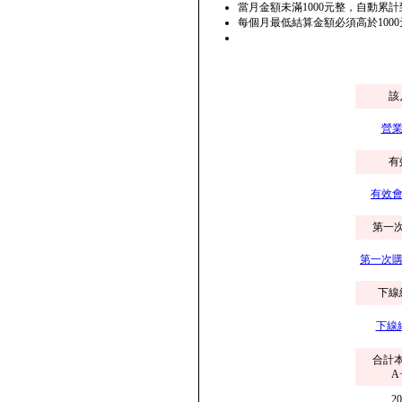
當月金額未滿1000元整，自動累
每個月最低結算金額必須高於100
該
營業
有
有效會
第一
第一次購
下線
下線
合計
A
2