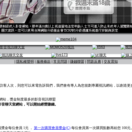
|
隱私權聲明
|
服務條款
|
常見問題
|
賺錢聯盟
|
問題反應
|
交友需知
30 萬訪客人次，則您可以來電告訴我們，我們會有專人為您規劃專屬視訊網站，以創造更
友網站，獎金制度最多的影音視訊聯盟
屬影音聊天室網站，可以開始經營賺錢。
獎金每位會員 1元 ，
第一次購買會員獎金(C)
每位會員第一次購買點數再給您 100元