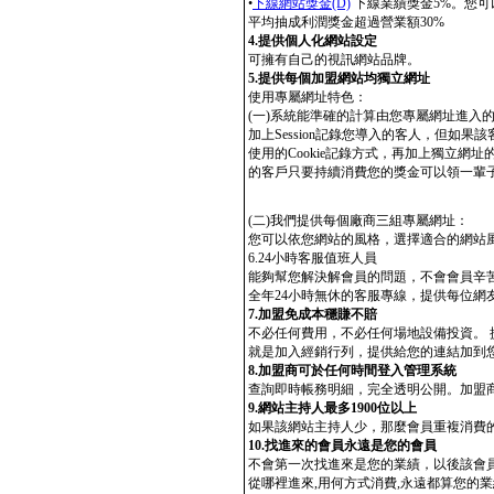
•
下線網站獎金(D)
下線業績獎金5%。您可
平均抽成利潤獎金超過營業額30%
4.提供個人化網站設定
可擁有自己的視訊網站品牌。
5.提供每個加盟網站均獨立網址
使用專屬網址特色：
(一)系統能準確的計算由您專屬網址進入的網友的
加上Session記錄您導入的客人，但如
使用的Cookie記錄方式，再加上獨立
的客戶只要持續消費您的獎金可以領一輩
(二)我們提供每個廠商三組專屬網址：
您可以依您網站的風格，選擇適合的網站
6.24小時客服值班人員
能夠幫您解決解會員的問題，不會會員辛
全年24小時無休的客服專線，提供每位網
7.加盟免成本穩賺不賠
不必任何費用，不必任何場地設備投資。
就是加入經銷行列，提供給您的連結加到
8.加盟商可於任何時間登入管理系統
查詢即時帳務明細，完全透明公開。加盟
9.網站主持人最多1900位以上
如果該網站主持人少，那麼會員重複消費的
10.找進來的會員永遠是您的會員
不會第一次找進來是您的業績，以後該會
從哪裡進來,用何方式消費,永遠都算您的