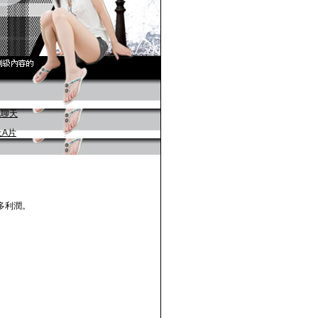
多利潤。
。